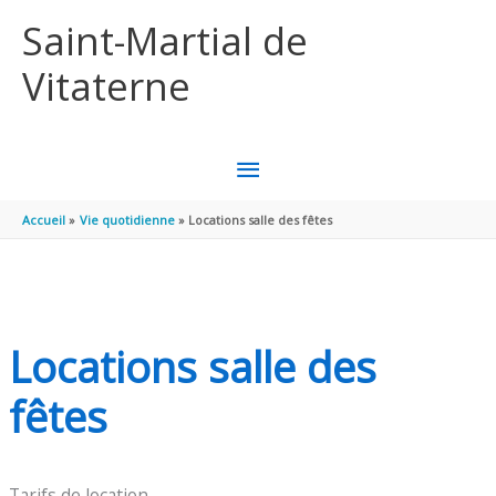
Aller au contenu
Aller au pied de page
Saint-Martial de
Vitaterne
MENU
PRINCIPAL
Accueil
Vie quotidienne
Locations salle des fêtes
Locations salle des
fêtes
Tarifs de location