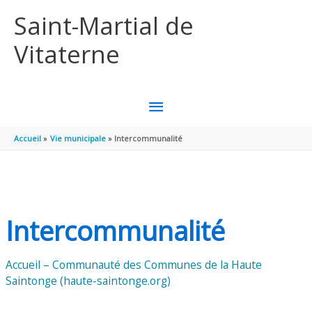
Aller au contenu
Aller au pied de page
Saint-Martial de
Vitaterne
MENU
PRINCIPAL
Accueil
Vie municipale
Intercommunalité
Intercommunalité
Accueil – Communauté des Communes de la Haute
Saintonge (haute-saintonge.org)