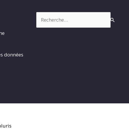
Rechercher :
rme
es données
luris