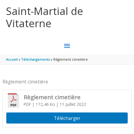
Aller au contenu
Aller au pied de page
Saint-Martial de
Vitaterne
MENU
PRINCIPAL
Accueil
Téléchargements
Règlement cimetière
Règlement cimetière
Règlement cimetière
PDF
| 172,46 Ko
| 11 Juillet 2022
Télécharger