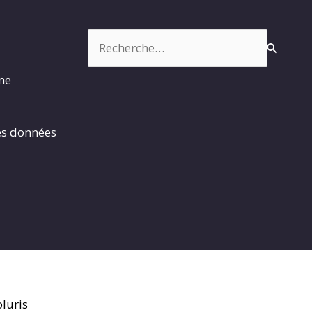
Rechercher :
rme
es données
luris