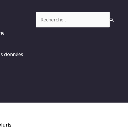
Rechercher :
rme
es données
luris