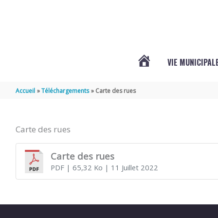
Aller au contenu
Aller au pied de page
VIE MUNICIPAL
ACTUALITÉS
Accueil
Téléchargements
Carte des rues
Carte des rues
Carte des rues
PDF
| 65,32 Ko
| 11 Juillet 2022